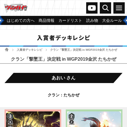
ヴァンガードch
検索
メニュー
はじめての方へ
商品情報
カードリスト
読み物
大会ルール
入賞者デッキレシピ
ホーム
入賞者デッキレシピ
クラン「撃墜王」決定戦 in WGP2019金沢 たちかぜ
>
>
クラン「撃墜王」決定戦 in WGP2019金沢 たちかぜ
あおい さん
クラン：たちかぜ