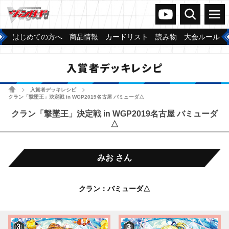
ヴァンガードch
検索
メニュー
はじめての方へ
商品情報
カードリスト
読み物
大会ルール
入賞者デッキレシピ
ホーム
入賞者デッキレシピ
>
>
クラン「撃墜王」決定戦 in WGP2019名古屋 バミューダ△
クラン「撃墜王」決定戦 in WGP2019名古屋 バミューダ
△
みお さん
クラン：バミューダ△