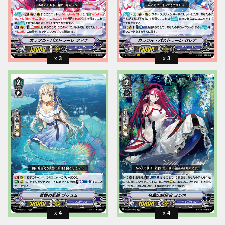
3
3
4
4