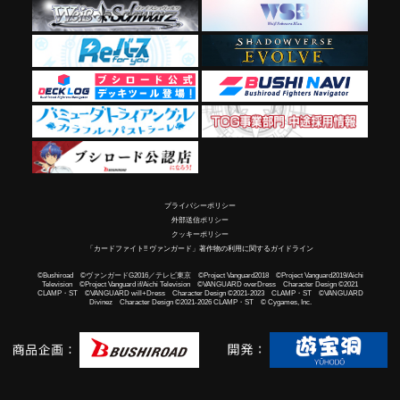
プライバシーポリシー
外部送信ポリシー
クッキーポリシー
「カードファイト!! ヴァンガード」著作物の利用に関するガイドライン
©Bushiroad ©ヴァンガードG2016／テレビ東京 ©Project Vanguard2018 ©Project Vanguard2019/Aichi
Television ©Project Vanguard if/Aichi Television ©VANGUARD overDress Character Design ©2021
CLAMP・ST ©VANGUARD will+Dress Character Design ©2021-2023 CLAMP・ST ©VANGUARD
Divinez Character Design ©2021-2026 CLAMP・ST © Cygames, Inc.