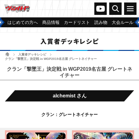
ヴァンガードch
検索
メニュー
はじめての方へ
商品情報
カードリスト
読み物
大会ルール
入賞者デッキレシピ
ホーム
入賞者デッキレシピ
>
>
クラン「撃墜王」決定戦 in WGP2019名古屋 グレートネイチャー
クラン「撃墜王」決定戦 in WGP2019名古屋 グレートネ
イチャー
alchemist さん
クラン：グレートネイチャー