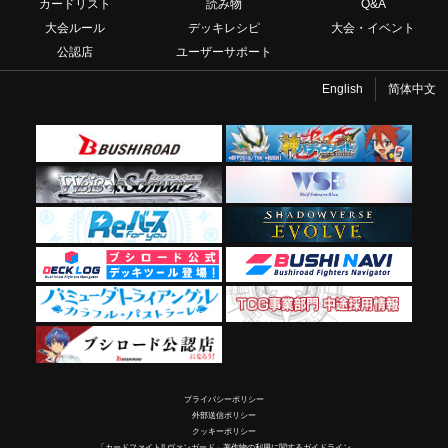
カードリスト
読み物
Q&A
大会ルール
デッキレシピ
大会・イベント
公認店
ユーザーサポート
English
简体中文
プライバシーポリシー
外部送信ポリシー
クッキーポリシー
「カードファイト!! ヴァンガード」著作物の利用に関するガイドライン