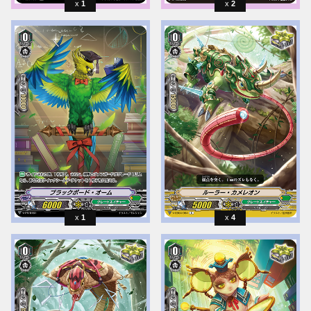
1
2
1
4