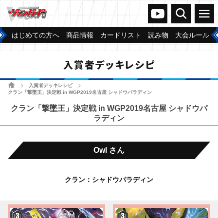
ヴァンガードch
検索
メニュー
はじめての方へ
商品情報
カードリスト
読み物
大会ルール
入賞者デッキレシピ
ホーム
入賞者デッキレシピ
>
>
クラン「撃墜王」決定戦 in WGP2019名古屋 シャドウパラディン
クラン「撃墜王」決定戦 in WGP2019名古屋 シャドウパ
ラディン
Owl さん
クラン：シャドウパラディン