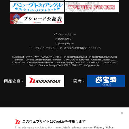
プライバシーポリシー
外部送信ポリシー
クッキーポリシー
「カードファイト!! ヴァンガード」著作物の利用に関するガイドライン
©Bushiroad ©ヴァンガードG2016／テレビ東京 ©Project Vanguard2018 ©Project Vanguard2019/Aichi
Television ©Project Vanguard if/Aichi Television ©VANGUARD overDress Character Design ©2021
CLAMP・ST ©VANGUARD will+Dress Character Design ©2021-2023 CLAMP・ST ©VANGUARD
Divinez Character Design ©2021-2026 CLAMP・ST © Cygames, Inc.
✕
このウェブサイトはCookieを使用します
This site uses cookies. For more details, please see our
Privacy Policy
.