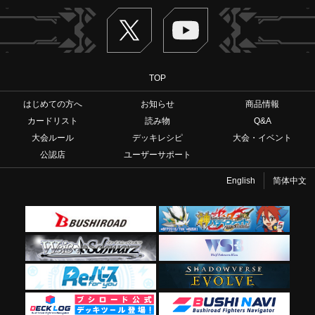
Twitter
ヴァンガードch
TOP
はじめての方へ
お知らせ
商品情報
カードリスト
読み物
Q&A
大会ルール
デッキレシピ
大会・イベント
公認店
ユーザーサポート
English
简体中文