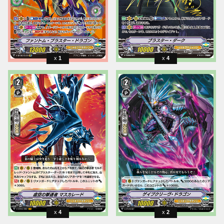
1
4
4
2