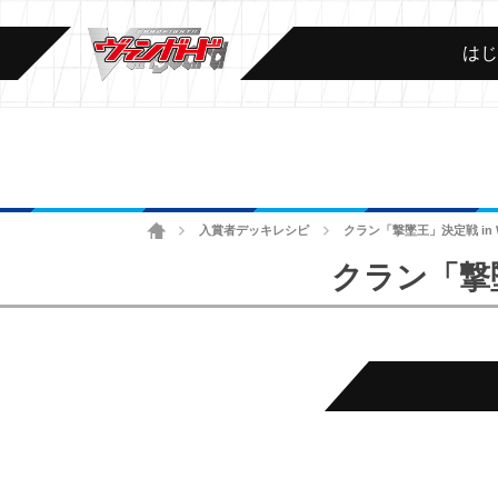
は
ホーム
入賞者デッキレシピ
クラン「撃墜王」決定戦 in 
>
>
クラン「撃墜