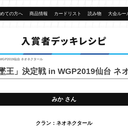
じめての方へ
商品情報
カードリスト
読み物
大会ルー
入賞者デッキレシピ
WGP2019仙台 ネオネクタール
王」決定戦 in WGP2019仙台 
みか さん
クラン：ネオネクタール