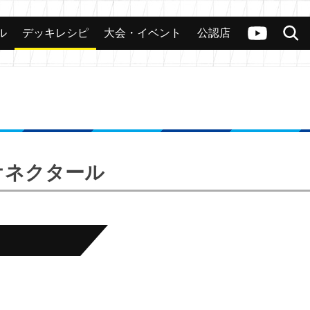
ル
デッキレシピ
大会・イベント
公認店
カード
大会
公認店舗
その他
ヴァンガードch
検索
ネオネクタール