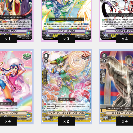
1
3
4
4
2
4