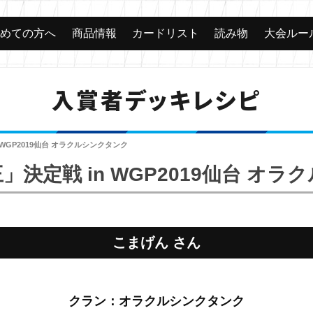
じめての方へ
商品情報
カードリスト
読み物
大会ルー
入賞者デッキレシピ
WGP2019仙台 オラクルシンクタンク
決定戦 in WGP2019仙台 オ
こまげん さん
クラン：オラクルシンクタンク