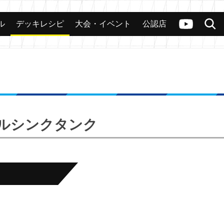
ル
デッキレシピ
大会・イベント
公認店
カード
大会
公認店舗
その他
ヴァンガードch
検索
ラクルシンクタンク