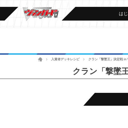
は
ホーム
入賞者デッキレシピ
クラン「撃墜王」決定戦 in 
>
>
クラン「撃墜王」