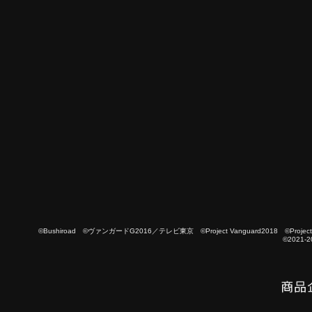
©Bushiroad ©ヴァンガードG2016／テレビ東京 ©Project Vanguard2018 ©Project Vanguard
©2021-2