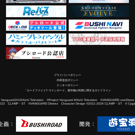
プライバシーポリシー
外部送信ポリシー
クッキーポリシー
「カードファイト!! ヴァンガード」著作物の利用に関するガイドライン
2019/Aichi Television ©Project Vanguard if/Aichi Television ©VANGUARD overDress
023 CLAMP・ST ©VANGUARD Divinez Character Design ©2021-2026 CLAMP・ST © Cygam