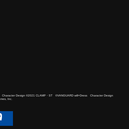
 Character Design ©2021 CLAMP・ST ©VANGUARD will+Dress Character Design
es, Inc.