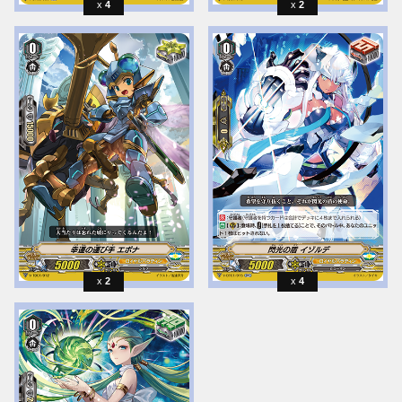
4
2
2
4