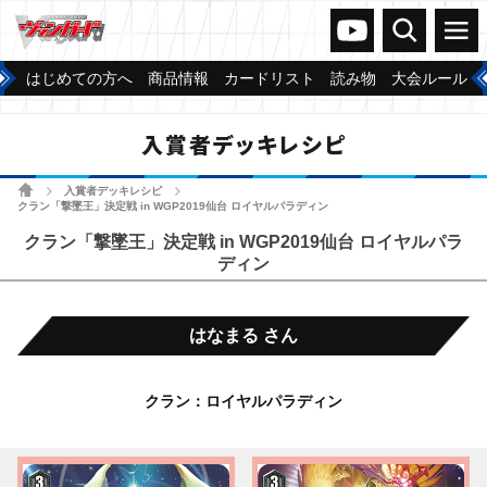
ヴァンガードch
検索
メニュー
はじめての方へ
商品情報
カードリスト
読み物
大会ルール
入賞者デッキレシピ
ホーム
入賞者デッキレシピ
>
>
クラン「撃墜王」決定戦 in WGP2019仙台 ロイヤルパラディン
クラン「撃墜王」決定戦 in WGP2019仙台 ロイヤルパラ
ディン
はなまる さん
クラン：ロイヤルパラディン