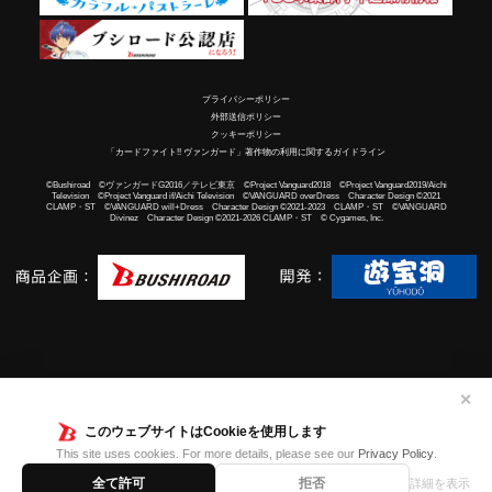
プライバシーポリシー
外部送信ポリシー
クッキーポリシー
「カードファイト!! ヴァンガード」著作物の利用に関するガイドライン
©Bushiroad ©ヴァンガードG2016／テレビ東京 ©Project Vanguard2018 ©Project Vanguard2019/Aichi
Television ©Project Vanguard if/Aichi Television ©VANGUARD overDress Character Design ©2021
CLAMP・ST ©VANGUARD will+Dress Character Design ©2021-2023 CLAMP・ST ©VANGUARD
Divinez Character Design ©2021-2026 CLAMP・ST © Cygames, Inc.
✕
このウェブサイトはCookieを使用します
This site uses cookies. For more details, please see our
Privacy Policy
.
全て許可
拒否
詳細を表示