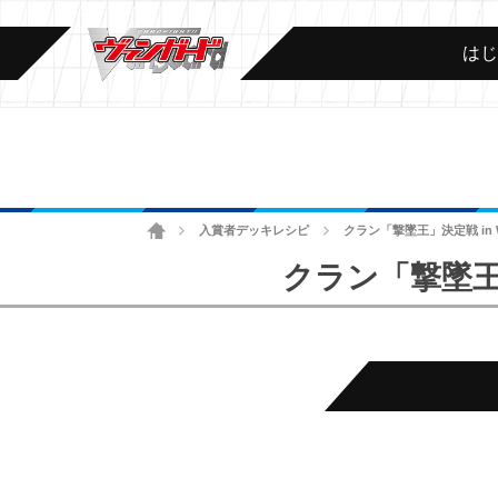
は
ホーム
入賞者デッキレシピ
クラン「撃墜王」決定戦 in 
>
>
クラン「撃墜王」