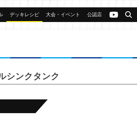
ル
デッキレシピ
大会・イベント
公認店
カード
大会
公認店舗
その他
ヴァンガードch
検索
ラクルシンクタンク