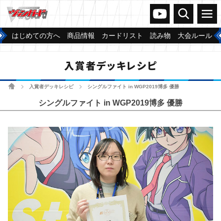
ヴァンガードch
検索
メニュー
はじめての方へ
商品情報
カードリスト
読み物
大会ルール
入賞者デッキレシピ
ホーム
入賞者デッキレシピ
シングルファイト in WGP2019博多 優勝
>
>
シングルファイト in WGP2019博多 優勝