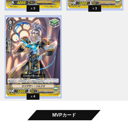
3
3
4
MVPカード