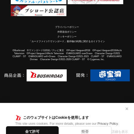
プライバシーポリシー
外部送信ポリシー
クッキーポリシー
「カードファイト!! ヴァンガード」著作物の利用に関するガイドライン
©Bushiroad ©ヴァンガードG2016／テレビ東京 ©Project Vanguard2018 ©Project Vanguard2019/Aichi
Television ©Project Vanguard if/Aichi Television ©VANGUARD overDress Character Design ©2021
CLAMP・ST ©VANGUARD will+Dress Character Design ©2021-2023 CLAMP・ST ©VANGUARD
Divinez Character Design ©2021-2026 CLAMP・ST © Cygames, Inc.
✕
このウェブサイトはCookieを使用します
This site uses cookies. For more details, please see our
Privacy Policy
.
全て許可
拒否
詳細を表示