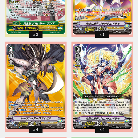
3
3
4
4