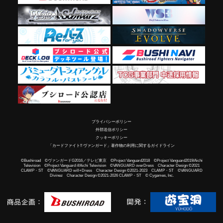
プライバシーポリシー
外部送信ポリシー
クッキーポリシー
「カードファイト!! ヴァンガード」著作物の利用に関するガイドライン
©Bushiroad ©ヴァンガードG2016／テレビ東京 ©Project Vanguard2018 ©Project Vanguard2019/Aichi
Television ©Project Vanguard if/Aichi Television ©VANGUARD overDress Character Design ©2021
CLAMP・ST ©VANGUARD will+Dress Character Design ©2021-2023 CLAMP・ST ©VANGUARD
Divinez Character Design ©2021-2026 CLAMP・ST © Cygames, Inc.