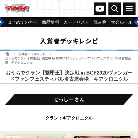
ヴァンガードch
検索
メニュー
はじめての方へ
商品情報
カードリスト
読み物
大会ルール
入賞者デッキレシピ
ホーム
入賞者デッキレシピ
>
>
おうちでクラン【撃墜王】決定戦 in BCF2020ヴァンガードファンフェスティバル名古屋会
場 ギアクロニクル
おうちでクラン【撃墜王】決定戦 in BCF2020ヴァンガー
ドファンフェスティバル名古屋会場 ギアクロニクル
せっしー さん
クラン：ギアクロニクル