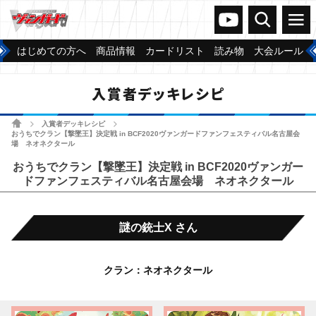
ヴァンガードch
検索
メニュー
はじめての方へ
商品情報
カードリスト
読み物
大会ルール
入賞者デッキレシピ
ホーム
入賞者デッキレシピ
>
>
おうちでクラン【撃墜王】決定戦 in BCF2020ヴァンガードファンフェスティバル名古屋会
場 ネオネクタール
おうちでクラン【撃墜王】決定戦 in BCF2020ヴァンガー
ドファンフェスティバル名古屋会場 ネオネクタール
謎の銃士X さん
クラン：ネオネクタール