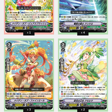
1
4
3
2