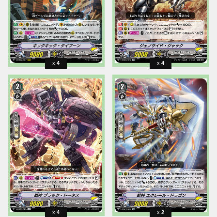
4
4
4
2