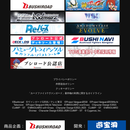
プライバシーポリシー
外部送信ポリシー
クッキーポリシー
「カードファイト!! ヴァンガード」著作物の利用に関するガイドライン
©Bushiroad ©ヴァンガードG2016／テレビ東京 ©Project Vanguard2018 ©Project Vanguard2019/Aichi
Television ©Project Vanguard if/Aichi Television ©VANGUARD overDress Character Design ©2021
CLAMP・ST ©VANGUARD will+Dress Character Design ©2021-2023 CLAMP・ST ©VANGUARD
Divinez Character Design ©2021-2026 CLAMP・ST © Cygames, Inc.