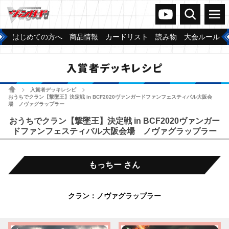
ヴァンガードch
検索
メニュー
はじめての方へ
商品情報
カードリスト
読み物
大会ルール
入賞者デッキレシピ
ホーム
入賞者デッキレシピ
>
>
おうちでクラン【撃墜王】決定戦 in BCF2020ヴァンガードファンフェスティバル大阪会
場 ノヴァグラップラー
おうちでクラン【撃墜王】決定戦 in BCF2020ヴァンガー
ドファンフェスティバル大阪会場 ノヴァグラップラー
もっちー さん
クラン：ノヴァグラップラー