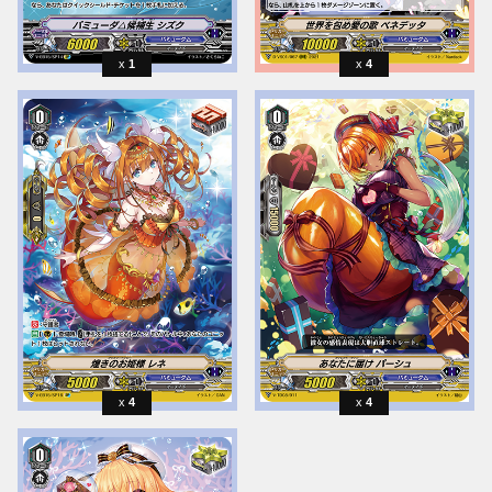
1
4
4
4