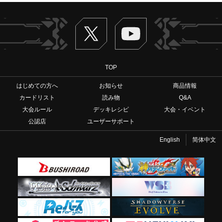
Twitter
ヴァンガードch
TOP
はじめての方へ
お知らせ
商品情報
カードリスト
読み物
Q&A
大会ルール
デッキレシピ
大会・イベント
公認店
ユーザーサポート
English
简体中文