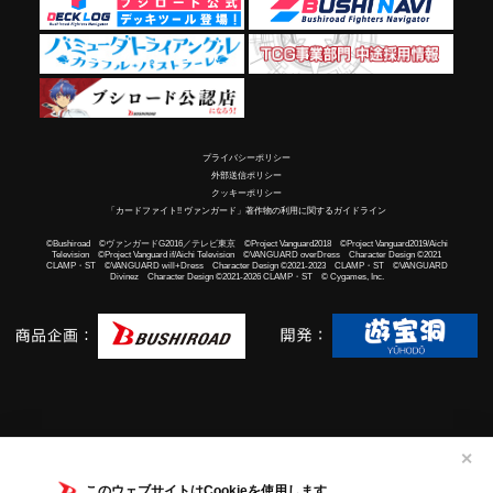
プライバシーポリシー
外部送信ポリシー
クッキーポリシー
「カードファイト!! ヴァンガード」著作物の利用に関するガイドライン
©Bushiroad ©ヴァンガードG2016／テレビ東京 ©Project Vanguard2018 ©Project Vanguard2019/Aichi
Television ©Project Vanguard if/Aichi Television ©VANGUARD overDress Character Design ©2021
CLAMP・ST ©VANGUARD will+Dress Character Design ©2021-2023 CLAMP・ST ©VANGUARD
Divinez Character Design ©2021-2026 CLAMP・ST © Cygames, Inc.
✕
このウェブサイトはCookieを使用します