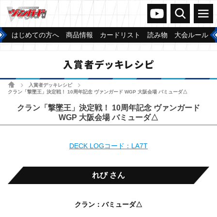
ヴァンガードch
検索
メニュー
はじめての方へ
商品情報
カードリスト
読み物
大会ルール
入賞者デッキレシピ
ホーム
入賞者デッキレシピ
>
>
クラン「撃墜王」決定戦！ 10周年記念 ヴァンガード WGP 大阪会場 バミューダ△
クラン「撃墜王」決定戦！ 10周年記念 ヴァンガード
WGP 大阪会場 バミューダ△
DECK LOGコード：LA7T
れび さん
クラン：バミューダ△