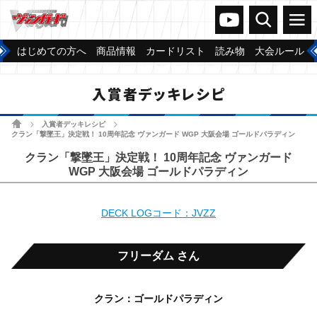
ヴァンガードch
検索
メニュー
はじめての方へ
商品情報
カードリスト
読み物
大会ルール
入賞者デッキレシピ
ホーム
入賞者デッキレシピ
>
>
クラン「撃墜王」決定戦！ 10周年記念 ヴァンガード WGP 大阪会場 ゴールドパラディン
クラン「撃墜王」決定戦！ 10周年記念 ヴァンガード
WGP 大阪会場 ゴールドパラディン
DECK LOGコード：JVZZ
フリーダム さん
クラン：ゴールドパラディン