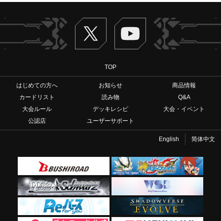
Twitter
ヴァンガードch
TOP
はじめての方へ
お知らせ
商品情報
カードリスト
読み物
Q&A
大会ルール
デッキレシピ
大会・イベント
公認店
ユーザーサポート
English
简体中文