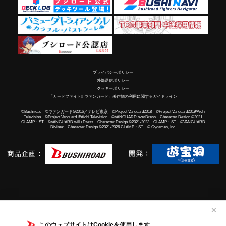
プライバシーポリシー
外部送信ポリシー
クッキーポリシー
「カードファイト!! ヴァンガード」著作物の利用に関するガイドライン
©Bushiroad ©ヴァンガードG2016／テレビ東京 ©Project Vanguard2018 ©Project Vanguard2019/Aichi
Television ©Project Vanguard if/Aichi Television ©VANGUARD overDress Character Design ©2021
CLAMP・ST ©VANGUARD will+Dress Character Design ©2021-2023 CLAMP・ST ©VANGUARD
Divinez Character Design ©2021-2026 CLAMP・ST © Cygames, Inc.
✕
このウェブサイトはCookieを使用します