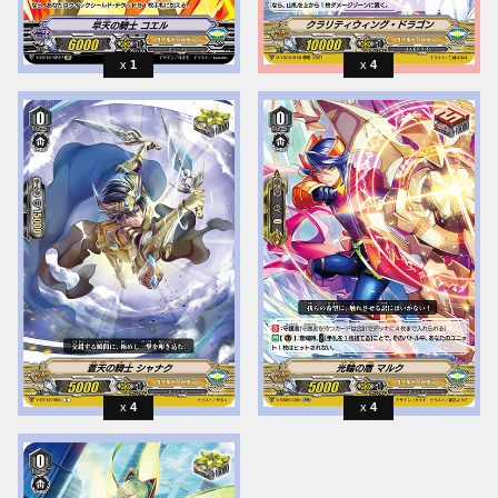
1
4
4
4