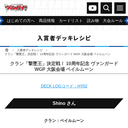
ヴァンガードch
検索
メニュー
はじめての方へ
商品情報
カードリスト
読み物
大会ルール
入賞者デッキレシピ
ホーム
入賞者デッキレシピ
>
>
クラン「撃墜王」決定戦！ 10周年記念 ヴァンガード WGP 大阪会場 ペイルムーン
クラン「撃墜王」決定戦！ 10周年記念 ヴァンガード
WGP 大阪会場 ペイルムーン
DECK LOGコード：HY02
Shino さん
クラン：ペイルムーン