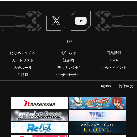
Twitter
ヴァンガードch
TOP
はじめての方へ
お知らせ
商品情報
カードリスト
読み物
Q&A
大会ルール
デッキレシピ
大会・イベント
公認店
ユーザーサポート
English
简体中文