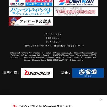
プライバシーポリシー
外部送信ポリシー
クッキーポリシー
「カードファイト!! ヴァンガード」著作物の利用に関するガイドライン
©Bushiroad ©ヴァンガードG2016／テレビ東京 ©Project Vanguard2018 ©Project Vanguard2019/Aichi
Television ©Project Vanguard if/Aichi Television ©VANGUARD overDress Character Design ©2021
CLAMP・ST ©VANGUARD will+Dress Character Design ©2021-2023 CLAMP・ST ©VANGUARD
Divinez Character Design ©2021-2026 CLAMP・ST © Cygames, Inc.
✕
このウェブサイトはCookieを使用します