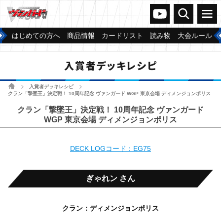
ヴァンガードch
検索
メニュー
はじめての方へ
商品情報
カードリスト
読み物
大会ルール
入賞者デッキレシピ
ホーム
入賞者デッキレシピ
>
>
クラン「撃墜王」決定戦！ 10周年記念 ヴァンガード WGP 東京会場 ディメンジョンポリス
クラン「撃墜王」決定戦！ 10周年記念 ヴァンガード
WGP 東京会場 ディメンジョンポリス
DECK LOGコード：EG75
ぎゃれン さん
クラン：ディメンジョンポリス