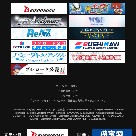
プライバシーポリシー
外部送信ポリシー
クッキーポリシー
「カードファイト!! ヴァンガード」著作物の利用に関するガイドライン
©Bushiroad ©ヴァンガードG2016／テレビ東京 ©Project Vanguard2018 ©Project Vanguard2019/Aichi
Television ©Project Vanguard if/Aichi Television ©VANGUARD overDress Character Design ©2021
CLAMP・ST ©VANGUARD will+Dress Character Design ©2021-2023 CLAMP・ST ©VANGUARD
Divinez Character Design ©2021-2026 CLAMP・ST © Cygames, Inc.