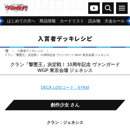
ヴァンガードch
検索
メニュー
はじめての方へ
商品情報
カードリスト
読み物
大会ルール
入賞者デッキレシピ
ホーム
入賞者デッキレシピ
>
>
クラン「撃墜王」決定戦！ 10周年記念 ヴァンガード WGP 東京会場 ジェネシス
クラン「撃墜王」決定戦！ 10周年記念 ヴァンガード
WGP 東京会場 ジェネシス
DECK LOGコード：6YKM
創作少女 さん
クラン：ジェネシス