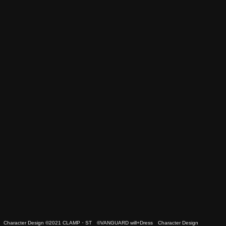
 Character Design ©2021 CLAMP・ST ©VANGUARD will+Dress Character Design