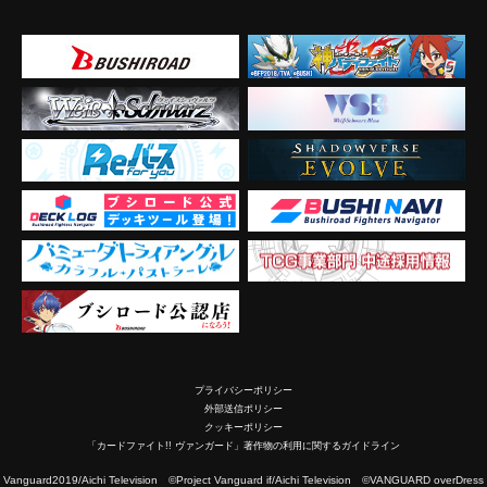
プライバシーポリシー
外部送信ポリシー
クッキーポリシー
「カードファイト!! ヴァンガード」著作物の利用に関するガイドライン
2019/Aichi Television ©Project Vanguard if/Aichi Television ©VANGUARD overDress