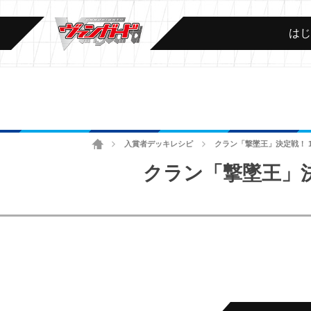
は
ホーム
入賞者デッキレシピ
クラン「撃墜王」決定戦！ 1
>
>
クラン「撃墜王」決