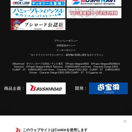
プライバシーポリシー
外部送信ポリシー
クッキーポリシー
「カードファイト!! ヴァンガード」著作物の利用に関するガイドライン
©Bushiroad ©ヴァンガードG2016／テレビ東京 ©Project Vanguard2018 ©Project Vanguard2019/Aichi
Television ©Project Vanguard if/Aichi Television ©VANGUARD overDress Character Design ©2021
CLAMP・ST ©VANGUARD will+Dress Character Design ©2021-2023 CLAMP・ST ©VANGUARD
Divinez Character Design ©2021-2026 CLAMP・ST © Cygames, Inc.
✕
このウェブサイトはCookieを使用します