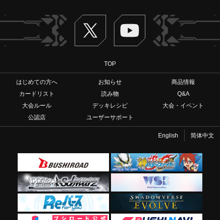
Twitter
ヴァンガードch
TOP
はじめての方へ
お知らせ
商品情報
カードリスト
読み物
Q&A
大会ルール
デッキレシピ
大会・イベント
公認店
ユーザーサポート
English
简体中文