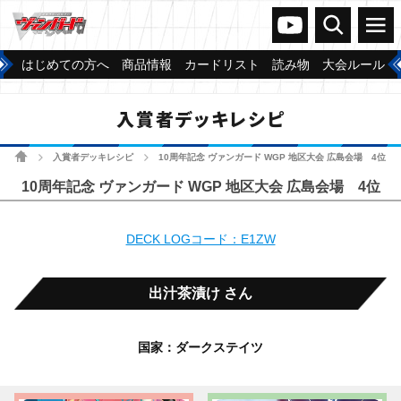
ヴァンガードch
検索
メニュー
はじめての方へ
商品情報
カードリスト
読み物
大会ルール
入賞者デッキレシピ
ホーム
入賞者デッキレシピ
10周年記念 ヴァンガード WGP 地区大会 広島会場 4位
>
>
10周年記念 ヴァンガード WGP 地区大会 広島会場 4位
DECK LOGコード：E1ZW
出汁茶漬け さん
国家：ダークステイツ