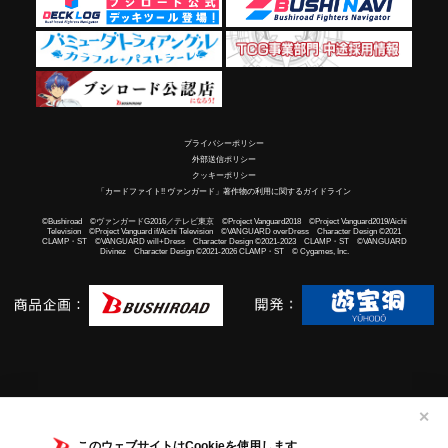
プライバシーポリシー
外部送信ポリシー
クッキーポリシー
「カードファイト!! ヴァンガード」著作物の利用に関するガイドライン
©Bushiroad ©ヴァンガードG2016／テレビ東京 ©Project Vanguard2018 ©Project Vanguard2019/Aichi
Television ©Project Vanguard if/Aichi Television ©VANGUARD overDress Character Design ©2021
CLAMP・ST ©VANGUARD will+Dress Character Design ©2021-2023 CLAMP・ST ©VANGUARD
Divinez Character Design ©2021-2026 CLAMP・ST © Cygames, Inc.
✕
このウェブサイトはCookieを使用します