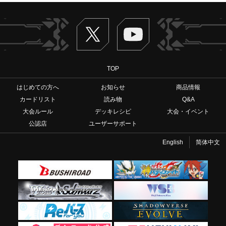
Twitter
ヴァンガードch
TOP
はじめての方へ
お知らせ
商品情報
カードリスト
読み物
Q&A
大会ルール
デッキレシピ
大会・イベント
公認店
ユーザーサポート
English
简体中文