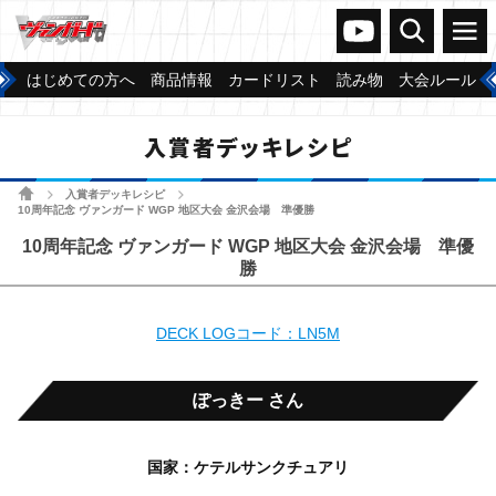
ヴァンガードch
検索
メニュー
はじめての方へ
商品情報
カードリスト
読み物
大会ルール
入賞者デッキレシピ
ホーム
入賞者デッキレシピ
>
>
10周年記念 ヴァンガード WGP 地区大会 金沢会場 準優勝
10周年記念 ヴァンガード WGP 地区大会 金沢会場 準優
勝
DECK LOGコード：LN5M
ぽっきー さん
国家：ケテルサンクチュアリ