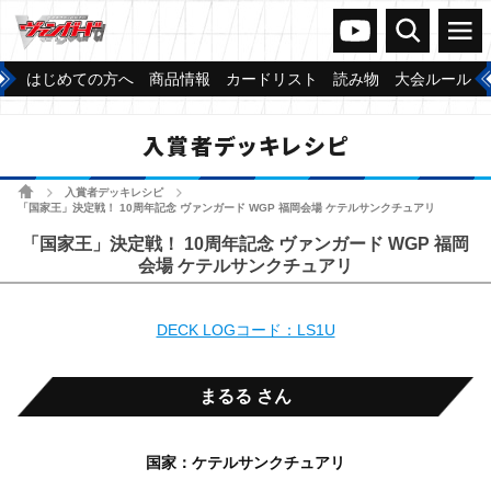
ヴァンガードch
検索
メニュー
はじめての方へ
商品情報
カードリスト
読み物
大会ルール
入賞者デッキレシピ
ホーム
入賞者デッキレシピ
>
>
「国家王」決定戦！ 10周年記念 ヴァンガード WGP 福岡会場 ケテルサンクチュアリ
「国家王」決定戦！ 10周年記念 ヴァンガード WGP 福岡
会場 ケテルサンクチュアリ
DECK LOGコード：LS1U
まるる さん
国家：ケテルサンクチュアリ