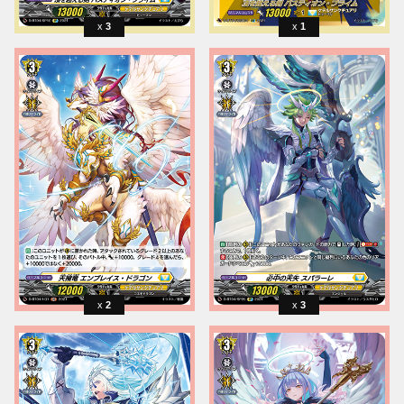
3
1
2
3