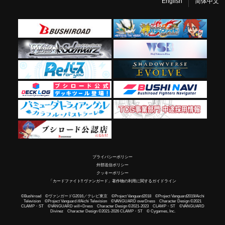
English
简体中文
プライバシーポリシー
外部送信ポリシー
クッキーポリシー
「カードファイト!! ヴァンガード」著作物の利用に関するガイドライン
©Bushiroad ©ヴァンガードG2016／テレビ東京 ©Project Vanguard2018 ©Project Vanguard2019/Aichi
Television ©Project Vanguard if/Aichi Television ©VANGUARD overDress Character Design ©2021
CLAMP・ST ©VANGUARD will+Dress Character Design ©2021-2023 CLAMP・ST ©VANGUARD
Divinez Character Design ©2021-2026 CLAMP・ST © Cygames, Inc.