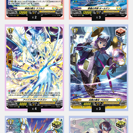
2
3
4
3