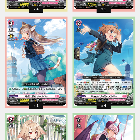
4
1
1
4