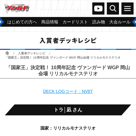
ヴァンガードch
検索
メニュー
はじめての方へ
商品情報
カードリスト
読み物
大会ルール
入賞者デッキレシピ
ホーム
入賞者デッキレシピ
>
>
「国家王」決定戦！ 10周年記念 ヴァンガード WGP 岡山会場 リリカルモナステリオ
「国家王」決定戦！ 10周年記念 ヴァンガード WGP 岡山
会場 リリカルモナステリオ
DECK LOGコード：NV8T
トラ│凪 さん
国家：リリカルモナステリオ