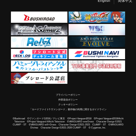
English
简体中文
プライバシーポリシー
外部送信ポリシー
クッキーポリシー
「カードファイト!! ヴァンガード」著作物の利用に関するガイドライン
©Bushiroad ©ヴァンガードG2016／テレビ東京 ©Project Vanguard2018 ©Project Vanguard2019/Aichi
Television ©Project Vanguard if/Aichi Television ©VANGUARD overDress Character Design ©2021
CLAMP・ST ©VANGUARD will+Dress Character Design ©2021-2023 CLAMP・ST ©VANGUARD
Divinez Character Design ©2021-2026 CLAMP・ST © Cygames, Inc.