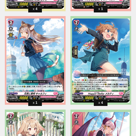
4
1
1
4