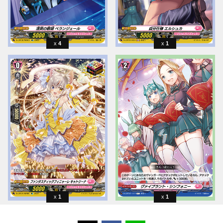
4
1
1
1