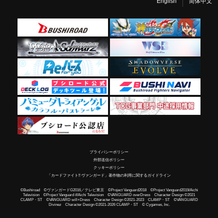
English
简体中文
プライバシーポリシー
外部送信ポリシー
クッキーポリシー
「カードファイト!! ヴァンガード」著作物の利用に関するガイドライン
©Bushiroad ©ヴァンガードG2016／テレビ東京 ©Project Vanguard2018 ©Project Vanguard2019/Aichi
Television ©Project Vanguard if/Aichi Television ©VANGUARD overDress Character Design ©2021
CLAMP・ST ©VANGUARD will+Dress Character Design ©2021-2023 CLAMP・ST ©VANGUARD
Divinez Character Design ©2021-2026 CLAMP・ST © Cygames, Inc.