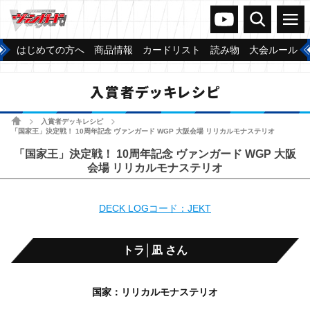
ヴァンガードch
検索
メニュー
はじめての方へ
商品情報
カードリスト
読み物
大会ルール
入賞者デッキレシピ
ホーム
入賞者デッキレシピ
>
>
「国家王」決定戦！ 10周年記念 ヴァンガード WGP 大阪会場 リリカルモナステリオ
「国家王」決定戦！ 10周年記念 ヴァンガード WGP 大阪
会場 リリカルモナステリオ
DECK LOGコード：JEKT
トラ│凪 さん
国家：リリカルモナステリオ