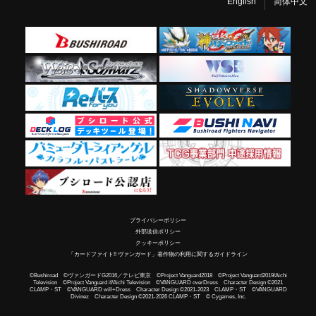
English
简体中文
プライバシーポリシー
外部送信ポリシー
クッキーポリシー
「カードファイト!! ヴァンガード」著作物の利用に関するガイドライン
©Bushiroad ©ヴァンガードG2016／テレビ東京 ©Project Vanguard2018 ©Project Vanguard2019/Aichi
Television ©Project Vanguard if/Aichi Television ©VANGUARD overDress Character Design ©2021
CLAMP・ST ©VANGUARD will+Dress Character Design ©2021-2023 CLAMP・ST ©VANGUARD
Divinez Character Design ©2021-2026 CLAMP・ST © Cygames, Inc.