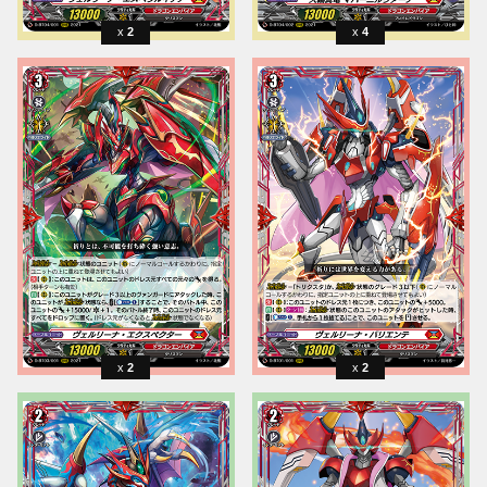
2
4
2
2