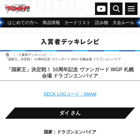
ヴァンガードch
検索
メニュー
はじめての方へ
商品情報
カードリスト
読み物
大会ルール
入賞者デッキレシピ
ホーム
入賞者デッキレシピ
>
>
「国家王」決定戦！ 10周年記念 ヴァンガード WGP 札幌会場 ドラゴンエンパイア
「国家王」決定戦！ 10周年記念 ヴァンガード WGP 札幌
会場 ドラゴンエンパイア
DECK LOGコード：6MAM
ダイ さん
国家：ドラゴンエンパイア