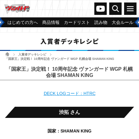
ヴァンガードch
検索
メニュー
はじめての方へ
商品情報
カードリスト
読み物
大会ルール
入賞者デッキレシピ
ホーム
入賞者デッキレシピ
>
>
「国家王」決定戦！ 10周年記念 ヴァンガード WGP 札幌会場 SHAMAN KING
「国家王」決定戦！ 10周年記念 ヴァンガード WGP 札幌
会場 SHAMAN KING
DECK LOGコード：HTRC
渋拓 さん
国家：SHAMAN KING