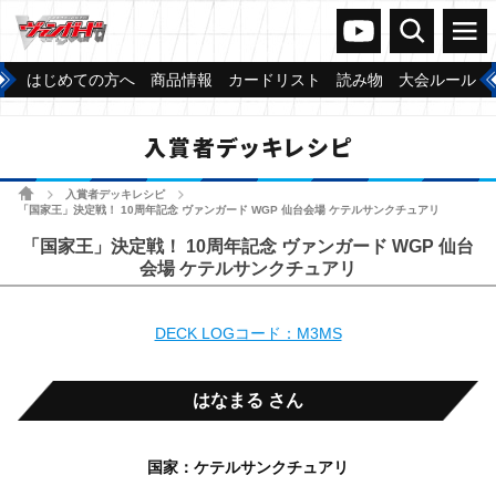
ヴァンガードch
検索
メニュー
はじめての方へ
商品情報
カードリスト
読み物
大会ルール
入賞者デッキレシピ
ホーム
入賞者デッキレシピ
>
>
「国家王」決定戦！ 10周年記念 ヴァンガード WGP 仙台会場 ケテルサンクチュアリ
「国家王」決定戦！ 10周年記念 ヴァンガード WGP 仙台
会場 ケテルサンクチュアリ
DECK LOGコード：M3MS
はなまる さん
国家：ケテルサンクチュアリ