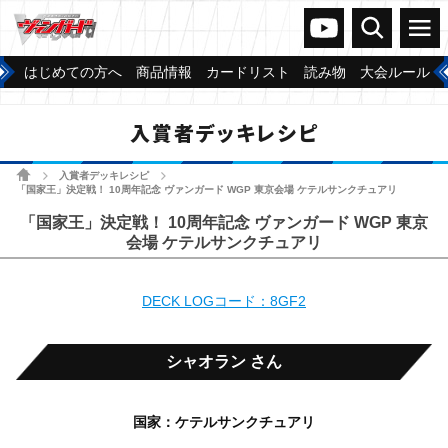
ヴァンガードch
検索
メニュー
はじめての方へ
商品情報
カードリスト
読み物
大会ルール
入賞者デッキレシピ
ホーム
入賞者デッキレシピ
>
>
「国家王」決定戦！ 10周年記念 ヴァンガード WGP 東京会場 ケテルサンクチュアリ
「国家王」決定戦！ 10周年記念 ヴァンガード WGP 東京
会場 ケテルサンクチュアリ
DECK LOGコード：8GF2
シャオラン さん
国家：ケテルサンクチュアリ