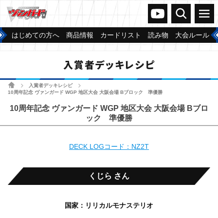
ヴァンガードch
検索
メニュー
はじめての方へ
商品情報
カードリスト
読み物
大会ルール
入賞者デッキレシピ
ホーム
入賞者デッキレシピ
>
>
10周年記念 ヴァンガード WGP 地区大会 大阪会場 Bブロック 準優勝
10周年記念 ヴァンガード WGP 地区大会 大阪会場 Bブロ
ック 準優勝
DECK LOGコード：NZ2T
くじら さん
国家：リリカルモナステリオ