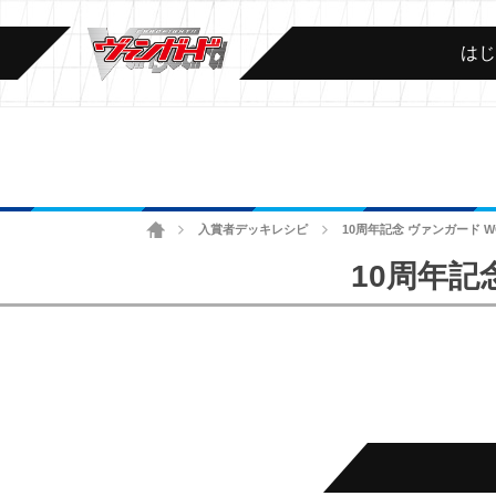
は
ホーム
入賞者デッキレシピ
10周年記念 ヴァンガード W
>
>
10周年記