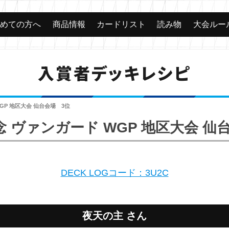
じめての方へ
商品情報
カードリスト
読み物
大会ルー
入賞者デッキレシピ
GP 地区大会 仙台会場 3位
念 ヴァンガード WGP 地区大会 仙
DECK LOGコード：3U2C
夜天の主 さん