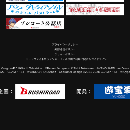
プライバシーポリシー
外部送信ポリシー
クッキーポリシー
「カードファイト!! ヴァンガード」著作物の利用に関するガイドライン
2019/Aichi Television ©Project Vanguard if/Aichi Television ©VANGUARD overDress
023 CLAMP・ST ©VANGUARD Divinez Character Design ©2021-2026 CLAMP・ST © Cygam