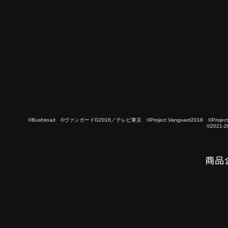
©Bushiroad ©ヴァンガードG2016／テレビ東京 ©Project Vanguard2018 ©Project Vanguard
©2021-2