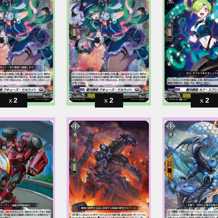
2
2
2