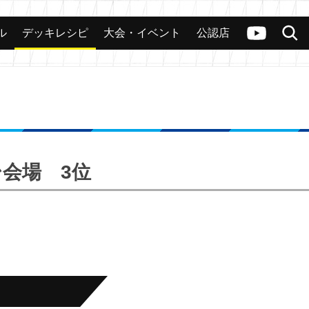
ル
デッキレシピ
大会・イベント
公認店
カード
大会
公認店舗
その他
ヴァンガードch
検索
台会場 3位