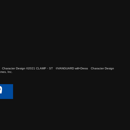
 Character Design ©2021 CLAMP・ST ©VANGUARD will+Dress Character Design
es, Inc.