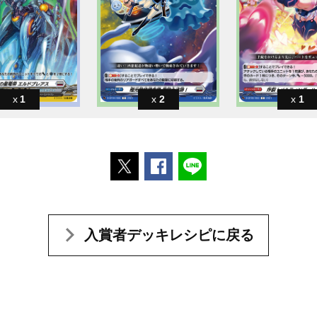
1
2
1
ポストする
Facebookでシェアする
LINEで送る
入賞者デッキレシピに戻る