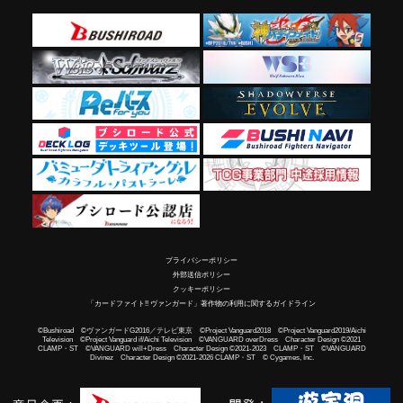
プライバシーポリシー
外部送信ポリシー
クッキーポリシー
「カードファイト!! ヴァンガード」著作物の利用に関するガイドライン
©Bushiroad ©ヴァンガードG2016／テレビ東京 ©Project Vanguard2018 ©Project Vanguard2019/Aichi
Television ©Project Vanguard if/Aichi Television ©VANGUARD overDress Character Design ©2021
CLAMP・ST ©VANGUARD will+Dress Character Design ©2021-2023 CLAMP・ST ©VANGUARD
Divinez Character Design ©2021-2026 CLAMP・ST © Cygames, Inc.