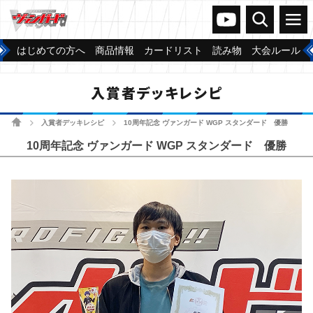
ヴァンガードch
検索
メニュー
はじめての方へ
商品情報
カードリスト
読み物
大会ルール
入賞者デッキレシピ
ホーム
入賞者デッキレシピ
10周年記念 ヴァンガード WGP スタンダード 優勝
>
>
10周年記念 ヴァンガード WGP スタンダード 優勝