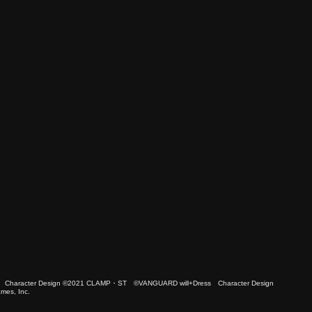
 Character Design ©2021 CLAMP・ST ©VANGUARD will+Dress Character Design
es, Inc.