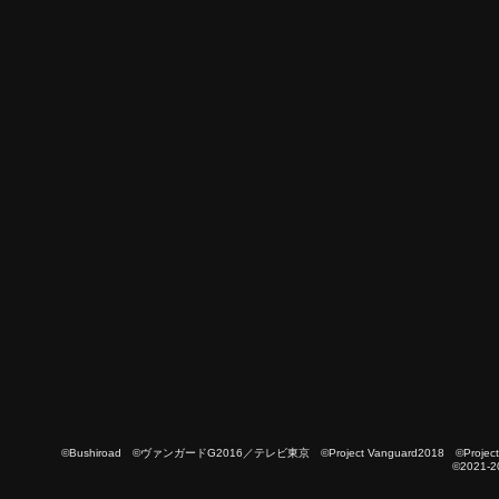
©Bushiroad ©ヴァンガードG2016／テレビ東京 ©Project Vanguard2018 ©Project Vanguard
©2021-2