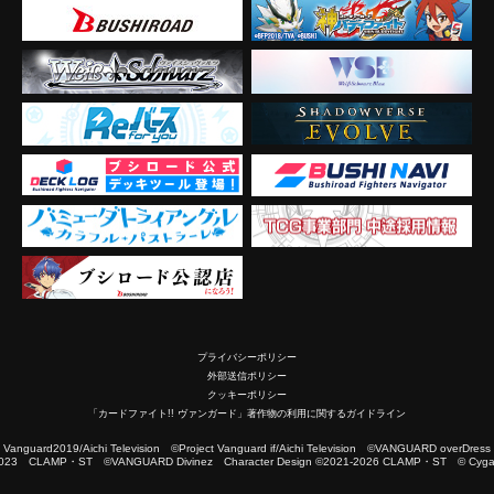
プライバシーポリシー
外部送信ポリシー
クッキーポリシー
「カードファイト!! ヴァンガード」著作物の利用に関するガイドライン
2019/Aichi Television ©Project Vanguard if/Aichi Television ©VANGUARD overDress
023 CLAMP・ST ©VANGUARD Divinez Character Design ©2021-2026 CLAMP・ST © Cygam