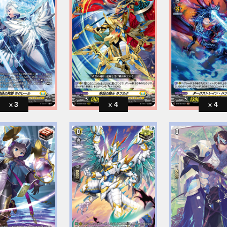
3
4
4