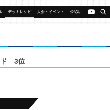
ル
デッキレシピ
大会・イベント
公認店
カード
大会
公認店舗
その他
ヴァンガードch
検索
ード 3位