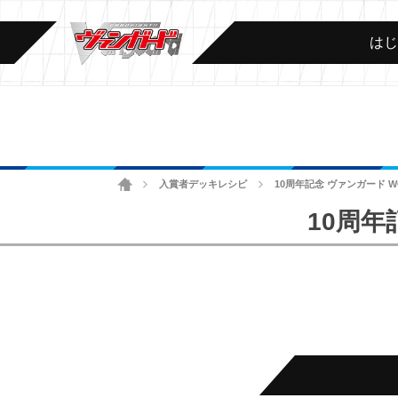
は
ホーム
入賞者デッキレシピ
10周年記念 ヴァンガード 
>
>
10周年