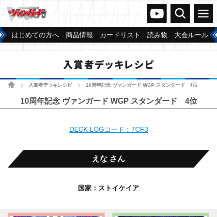
ヴァンガードch
検索
メニュー
はじめての方へ
商品情報
カードリスト
読み物
大会ルール
入賞者デッキレシピ
ホーム
入賞者デッキレシピ
10周年記念 ヴァンガード WGP スタンダード 4位
>
>
10周年記念 ヴァンガード WGP スタンダード 4位
DECK LOGコード：7CF3
えな さん
国家：ストイケイア