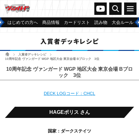
ヴァンガードch
検索
メニュー
はじめての方へ
商品情報
カードリスト
読み物
大会ルール
入賞者デッキレシピ
ホーム
入賞者デッキレシピ
>
>
10周年記念 ヴァンガード WGP 地区大会 東京会場 Bブロック 3位
10周年記念 ヴァンガード WGP 地区大会 東京会場 Bブロ
ック 3位
DECK LOGコード：CHCL
HAGEポリス さん
国家：ダークステイツ