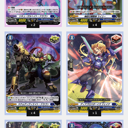
2
4
4
1