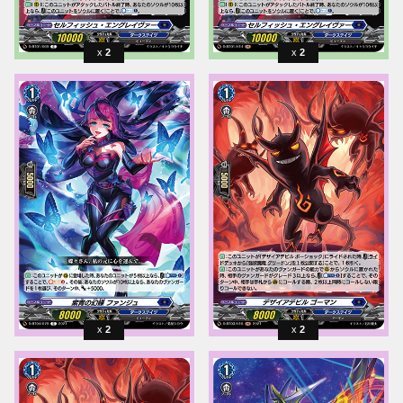
2
2
2
2