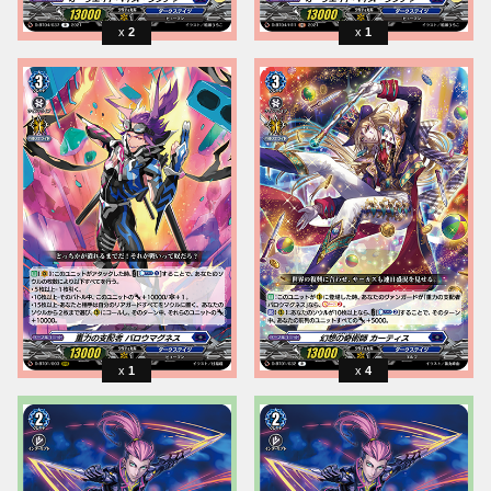
2
1
1
4