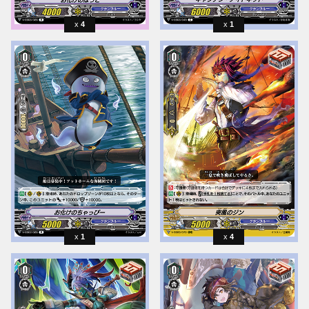
4
1
1
4