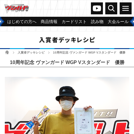
ヴァンガードch
検索
メニュー
はじめての方へ
商品情報
カードリスト
読み物
大会ルール
入賞者デッキレシピ
ホーム
入賞者デッキレシピ
10周年記念 ヴァンガード WGP Vスタンダード 優勝
>
>
10周年記念 ヴァンガード WGP Vスタンダード 優勝