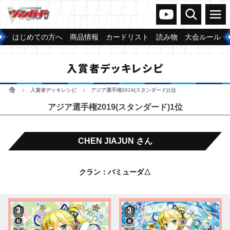
ヴァンガードch
検索
メニュー
はじめての方へ
商品情報
カードリスト
読み物
大会ルール
入賞者デッキレシピ
ホーム
入賞者デッキレシピ
アジア選手権2019(スタンダード)1位
>
>
アジア選手権2019(スタンダード)1位
CHEN JIAJUN さん
クラン：バミューダ△