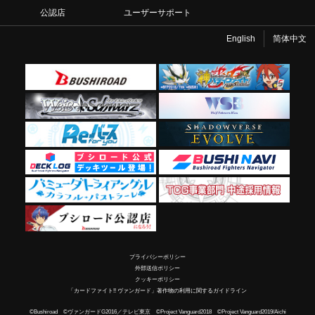
公認店
ユーザーサポート
English
简体中文
プライバシーポリシー
外部送信ポリシー
クッキーポリシー
「カードファイト!! ヴァンガード」著作物の利用に関するガイドライン
©Bushiroad ©ヴァンガードG2016／テレビ東京 ©Project Vanguard2018 ©Project Vanguard2019/Aichi