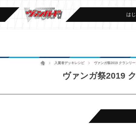
は
ホーム
入賞者デッキレシピ
ヴァンガ祭2019 クランリ
>
>
ヴァンガ祭2019