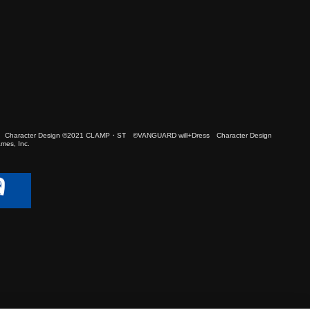
 Character Design ©2021 CLAMP・ST ©VANGUARD will+Dress Character Design
es, Inc.