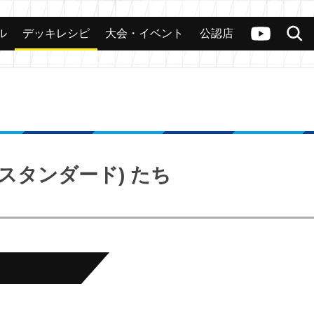
ル
デッキレシピ
大会・イベント
公認店
カード
大会
公認店舗
その他
ヴァンガードch
検索
スタンダード) たち