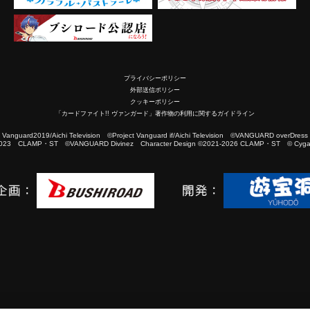
プライバシーポリシー
外部送信ポリシー
クッキーポリシー
「カードファイト!! ヴァンガード」著作物の利用に関するガイドライン
2019/Aichi Television ©Project Vanguard if/Aichi Television ©VANGUARD overDress
023 CLAMP・ST ©VANGUARD Divinez Character Design ©2021-2026 CLAMP・ST © Cygam