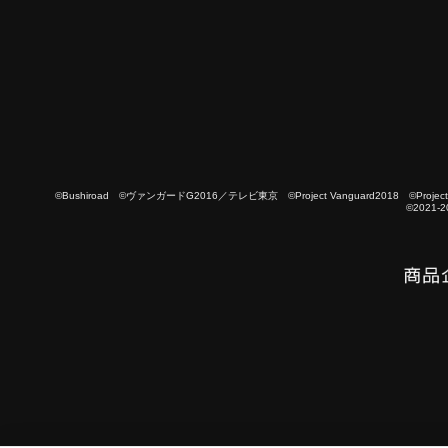
©Bushiroad ©ヴァンガードG2016／テレビ東京 ©Project Vanguard2018 ©Project Vanguard
©2021-2