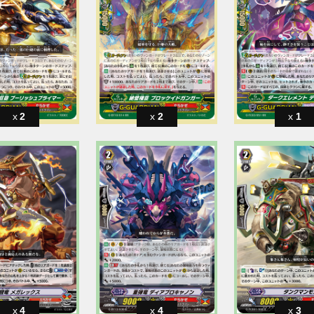
2
2
1
4
4
3