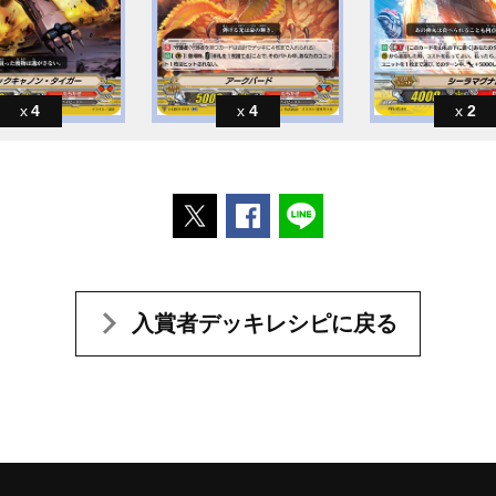
4
4
2
ポストする
Facebookでシェアする
LINEで送る
入賞者デッキレシピに戻る