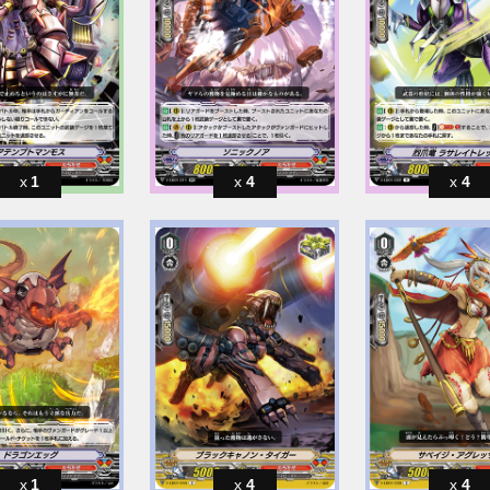
1
4
4
1
4
4