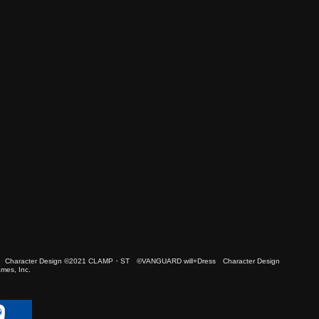
 Character Design ©2021 CLAMP・ST ©VANGUARD will+Dress Character Design
es, Inc.