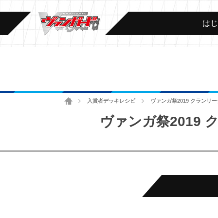
は
ホーム
入賞者デッキレシピ
ヴァンガ祭2019 クランリ
>
>
ヴァンガ祭2019