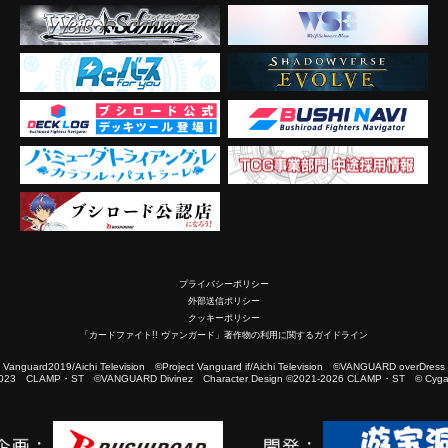
プライバシーポリシー
外部送信ポリシー
クッキーポリシー
「カードファイト!! ヴァンガード」著作物の利用に関するガイドライン
2019/Aichi Television ©Project Vanguard if/Aichi Television ©VANGUARD overDress
023 CLAMP・ST ©VANGUARD Divinez Character Design ©2021-2026 CLAMP・ST © Cygam