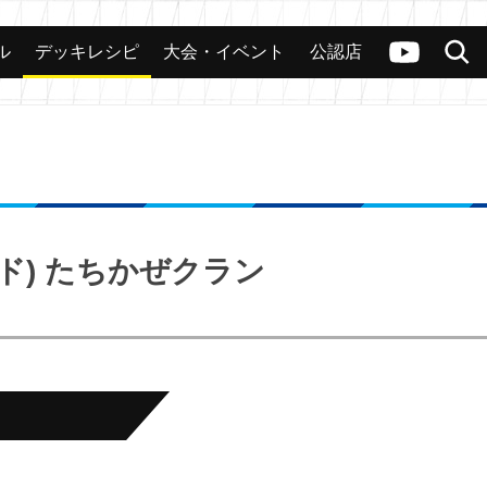
ル
デッキレシピ
大会・イベント
公認店
カード
大会
公認店舗
その他
ヴァンガードch
検索
ド) たちかぜクラン