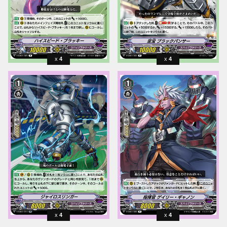
4
4
4
4