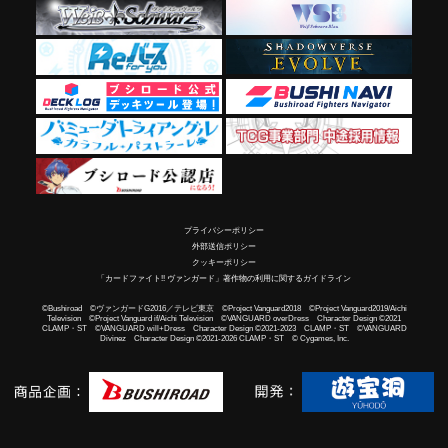
プライバシーポリシー
外部送信ポリシー
クッキーポリシー
「カードファイト!! ヴァンガード」著作物の利用に関するガイドライン
©Bushiroad ©ヴァンガードG2016／テレビ東京 ©Project Vanguard2018 ©Project Vanguard2019/Aichi
Television ©Project Vanguard if/Aichi Television ©VANGUARD overDress Character Design ©2021
CLAMP・ST ©VANGUARD will+Dress Character Design ©2021-2023 CLAMP・ST ©VANGUARD
Divinez Character Design ©2021-2026 CLAMP・ST © Cygames, Inc.