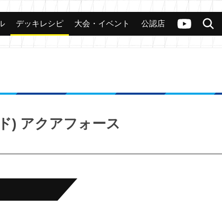
ル
デッキレシピ
大会・イベント
公認店
カード
大会
公認店舗
その他
ヴァンガードch
検索
ド) アクアフォース