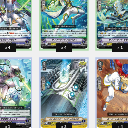
4
4
1
1
2
4