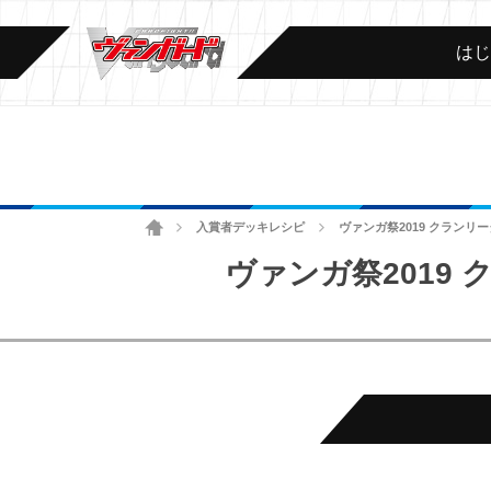
は
ホーム
入賞者デッキレシピ
ヴァンガ祭2019 クランリ
>
>
ヴァンガ祭2019