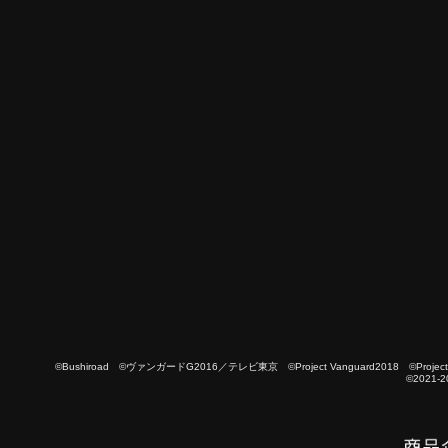
©Bushiroad ©ヴァンガードG2016／テレビ東京 ©Project Vanguard2018 ©Project Vanguard
©2021-2