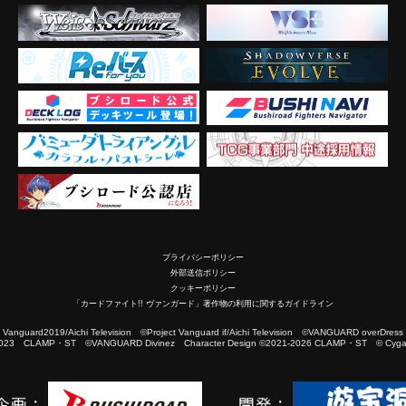
プライバシーポリシー
外部送信ポリシー
クッキーポリシー
「カードファイト!! ヴァンガード」著作物の利用に関するガイドライン
2019/Aichi Television ©Project Vanguard if/Aichi Television ©VANGUARD overDress
023 CLAMP・ST ©VANGUARD Divinez Character Design ©2021-2026 CLAMP・ST © Cygam