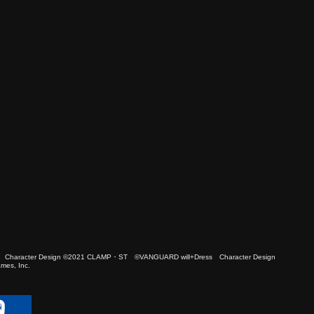
 Character Design ©2021 CLAMP・ST ©VANGUARD will+Dress Character Design
es, Inc.