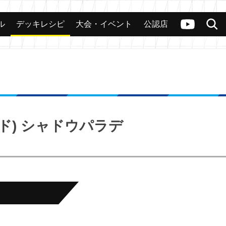
ル
デッキレシピ
大会・イベント
公認店
カード
大会
公認店舗
その他
ヴァンガードch
検索
ド) シャドウパラデ