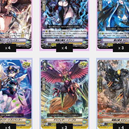
4
4
3
4
3
4