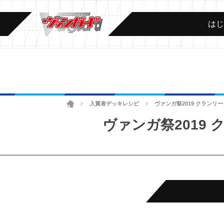
は
ホーム
入賞者デッキレシピ
ヴァンガ祭2019 クランリ
>
>
ヴァンガ祭2019