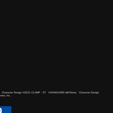
 Character Design ©2021 CLAMP・ST ©VANGUARD will+Dress Character Design
es, Inc.