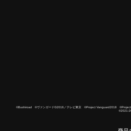
©Bushiroad ©ヴァンガードG2016／テレビ東京 ©Project Vanguard2018 ©Project Vanguard
©2021-2