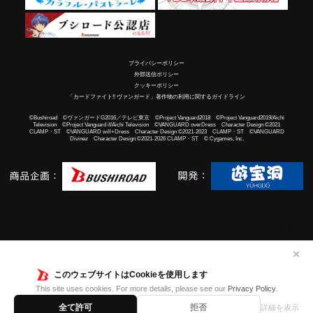
プライバシーポリシー
外部送信ポリシー
クッキーポリシー
「カードファイト!! ヴァンガード」著作物の利用に関するガイドライン
©Bushiroad ©ヴァンガードG2016／テレビ東京 ©Project Vanguard2018 ©Project Vanguard2019/Aichi
Television ©Project Vanguard if/Aichi Television ©VANGUARD overDress Character Design ©2021
CLAMP・ST ©VANGUARD will+Dress Character Design ©2021-2023 CLAMP・ST ©VANGUARD
Divinez Character Design ©2021-2026 CLAMP・ST © Cygames, Inc.
✕
このウェブサイトはCookieを使用します
This site uses cookies. For more details, please see our
Privacy Policy
.
全て許可
拒否
詳細を表示