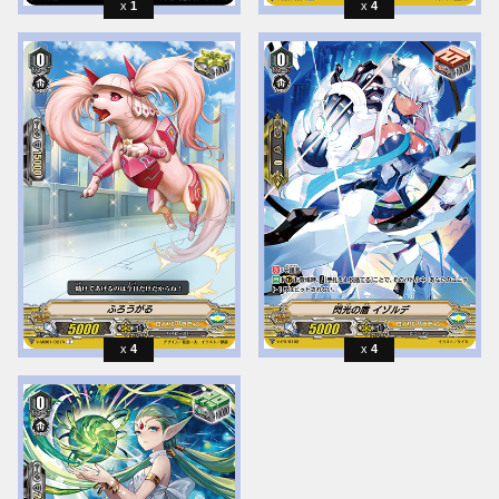
1
4
4
4