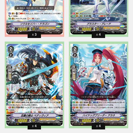
3
4
4
4