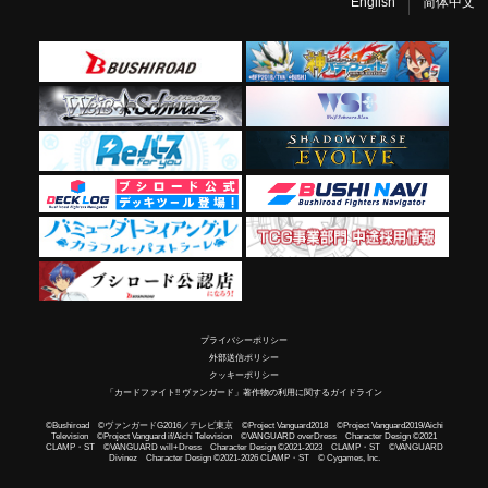
English
简体中文
プライバシーポリシー
外部送信ポリシー
クッキーポリシー
「カードファイト!! ヴァンガード」著作物の利用に関するガイドライン
©Bushiroad ©ヴァンガードG2016／テレビ東京 ©Project Vanguard2018 ©Project Vanguard2019/Aichi
Television ©Project Vanguard if/Aichi Television ©VANGUARD overDress Character Design ©2021
CLAMP・ST ©VANGUARD will+Dress Character Design ©2021-2023 CLAMP・ST ©VANGUARD
Divinez Character Design ©2021-2026 CLAMP・ST © Cygames, Inc.