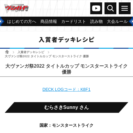
ヴァンガードch
検索
メニュー
はじめての方へ
商品情報
カードリスト
読み物
大会ルール
入賞者デッキレシピ
ホーム
入賞者デッキレシピ
>
>
大ヴァンガ祭2022 タイトルカップ モンスターストライク 優勝
大ヴァンガ祭2022 タイトルカップ モンスターストライク
優勝
DECK LOGコード：K8F1
むらさきSunny さん
国家：モンスターストライク