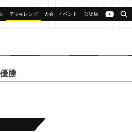
ル
デッキレシピ
大会・イベント
公認店
カード
大会
公認店舗
その他
ヴァンガードch
検索
準優勝