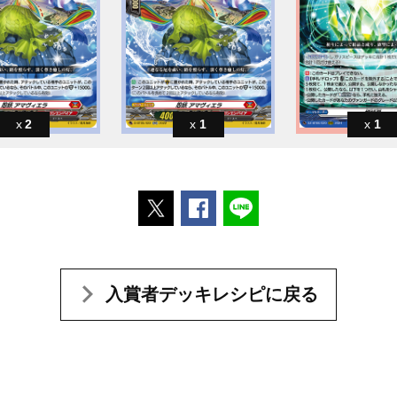
2
1
1
ポストする
Facebookでシェアする
LINEで送る
入賞者デッキレシピに戻る