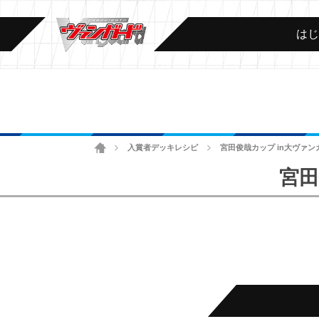
は
ホーム
入賞者デッキレシピ
宮田俊哉カップ in大ヴァンガ
>
>
宮田