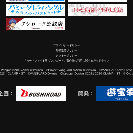
プライバシーポリシー
外部送信ポリシー
クッキーポリシー
「カードファイト!! ヴァンガード」著作物の利用に関するガイドライン
2019/Aichi Television ©Project Vanguard if/Aichi Television ©VANGUARD overDress
023 CLAMP・ST ©VANGUARD Divinez Character Design ©2021-2026 CLAMP・ST © Cygam