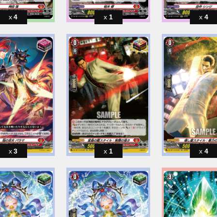
4
1
4
3
1
4