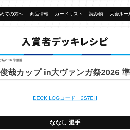
じめての方へ
商品情報
カードリスト
読み物
大会ルー
入賞者デッキレシピ
祭2026 準優勝
俊哉カップ in大ヴァンガ祭2026 
DECK LOGコード：2S7EH
ななし 選手