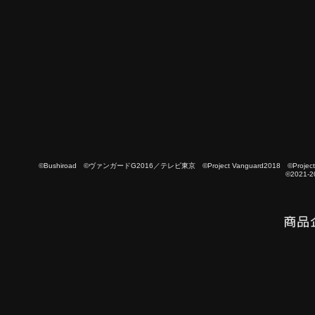
©Bushiroad ©ヴァンガードG2016／テレビ東京 ©Project Vanguard2018 ©Project Vanguard
©2021-2