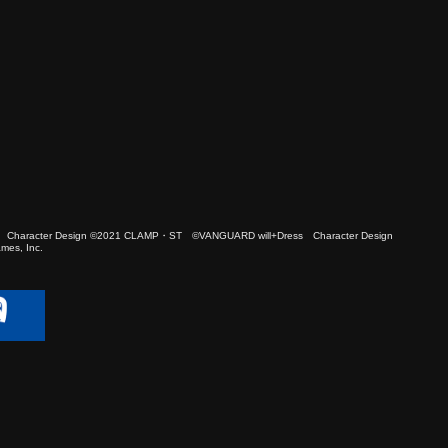
 Character Design ©2021 CLAMP・ST ©VANGUARD will+Dress Character Design
es, Inc.