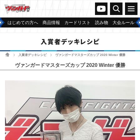
ヴァンガードch
検索
メニュー
はじめての方へ
商品情報
カードリスト
読み物
大会ルール
入賞者デッキレシピ
ホーム
入賞者デッキレシピ
ヴァンガードマスターズカップ 2020 Winter 優勝
>
>
ヴァンガードマスターズカップ 2020 Winter 優勝