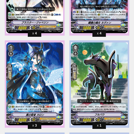
4
4
3
1