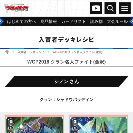
ヴァンガードch
検索
メニュー
はじめての方へ
商品情報
カードリスト
読み物
大会ルール
入賞者デッキレシピ
ホーム
入賞者デッキレシピ
WGP2018 クラン名人ファイト(金沢)
>
>
WGP2018 クラン名人ファイト(金沢)
シノン さん
クラン：シャドウパラディン