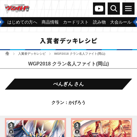
ヴァンガードch
検索
メニュー
はじめての方へ
商品情報
カードリスト
読み物
大会ルール
入賞者デッキレシピ
ホーム
入賞者デッキレシピ
WGP2018 クラン名人ファイト(岡山)
>
>
WGP2018 クラン名人ファイト(岡山)
ぺんぎん さん
クラン：かげろう