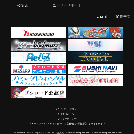
公認店
ユーザーサポート
English
简体中文
プライバシーポリシー
外部送信ポリシー
クッキーポリシー
「カードファイト!! ヴァンガード」著作物の利用に関するガイドライン
©Bushiroad ©ヴァンガードG2016／テレビ東京 ©Project Vanguard2018 ©Project Vanguard2019/Aichi