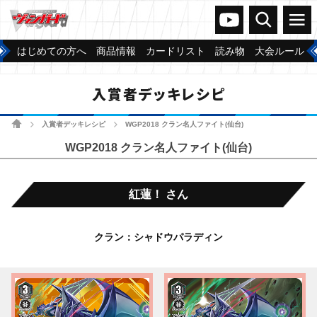
ヴァンガードch
検索
メニュー
はじめての方へ
商品情報
カードリスト
読み物
大会ルール
入賞者デッキレシピ
ホーム
入賞者デッキレシピ
WGP2018 クラン名人ファイト(仙台)
>
>
WGP2018 クラン名人ファイト(仙台)
紅蓮！ さん
クラン：シャドウパラディン