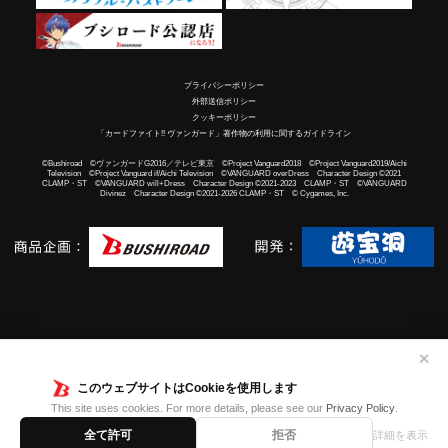
プライバシーポリシー
外部送信ポリシー
クッキーポリシー
「カードファイト!! ヴァンガード」著作物の利用に関するガイドライン
©Bushiroad ©ヴァンガードG2016／テレビ東京 ©Project Vanguard2018 ©Project Vanguard2019/Aichi
Television ©Project Vanguard if/Aichi Television ©VANGUARD overDress Character Design ©2021
CLAMP・ST ©VANGUARD will+Dress Character Design ©2021-2023 CLAMP・ST ©VANGUARD
Divinez Character Design ©2021-2026 CLAMP・ST © Cygames, Inc.
✕
このウェブサイトはCookieを使用します
This site uses cookies. For more details, please see our
Privacy Policy
.
全て許可
拒否
詳細を表示