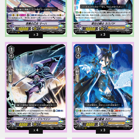
3
3
4
3