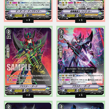
3
1
2
1