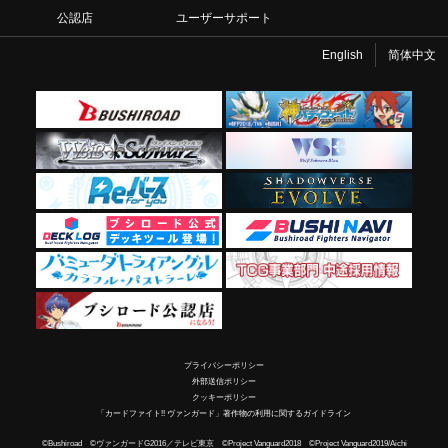
公認店
ユーザーサポート
English
简体中文
プライバシーポリシー
外部送信ポリシー
クッキーポリシー
「カードファイト!! ヴァンガード」著作物の利用に関するガイドライン
©Bushiroad ©ヴァンガードG2016／テレビ東京 ©Project Vanguard2018 ©Project Vanguard2019/Aichi