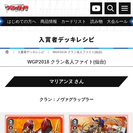
ヴァンガードch
検索
メニュー
はじめての方へ
商品情報
カードリスト
読み物
大会ルール
入賞者デッキレシピ
ホーム
入賞者デッキレシピ
WGP2018 クラン名人ファイト(仙台)
>
>
WGP2018 クラン名人ファイト(仙台)
マリアンヌ さん
クラン：ノヴァグラップラー