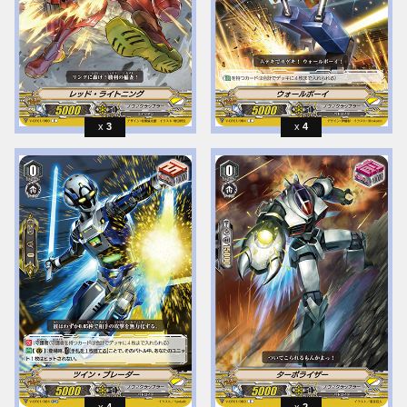
3
4
4
2