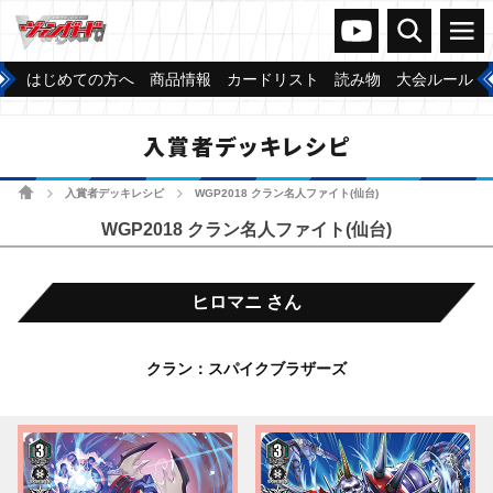
ヴァンガードch
検索
メニュー
はじめての方へ
商品情報
カードリスト
読み物
大会ルール
入賞者デッキレシピ
ホーム
入賞者デッキレシピ
WGP2018 クラン名人ファイト(仙台)
>
>
WGP2018 クラン名人ファイト(仙台)
ヒロマニ さん
クラン：スパイクブラザーズ