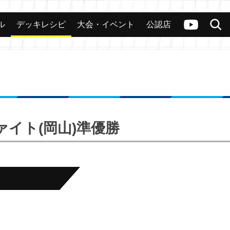
ル
デッキレシピ
大会・イベント
公認店
カード
大会
公認店舗
その他
ヴァンガードch
検索
ァイト(岡山)準優勝