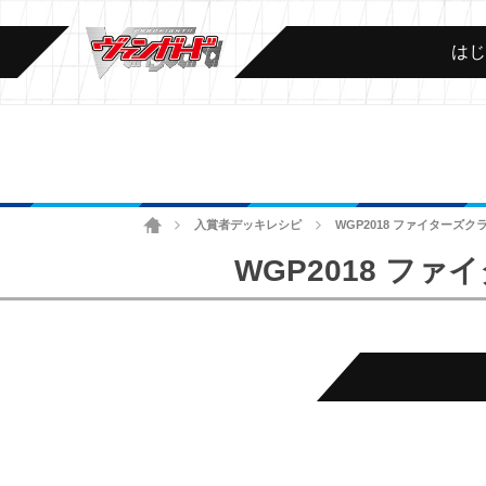
は
ホーム
入賞者デッキレシピ
WGP2018 ファイターズ
>
>
WGP2018 フ