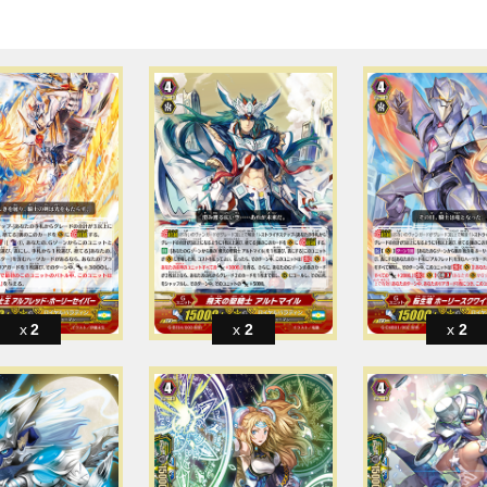
2
2
2