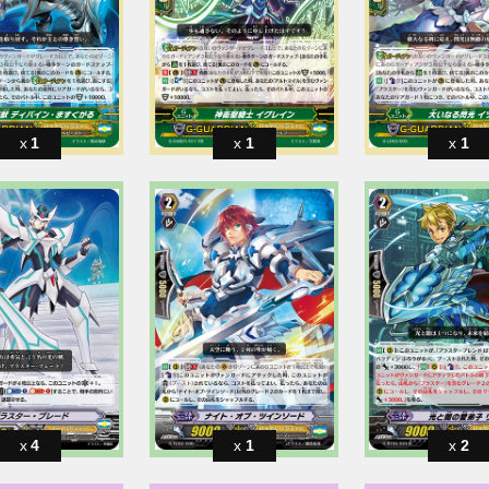
1
1
1
4
1
2