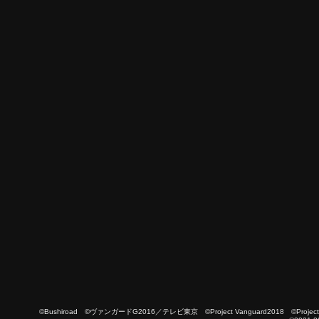
©Bushiroad ©ヴァンガードG2016／テレビ東京 ©Project Vanguard2018 ©Project Vanguard